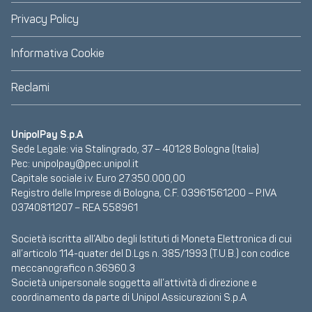
Privacy Policy
Informativa Cookie
Reclami
UnipolPay S.p.A
Sede Legale: via Stalingrado, 37 – 40128 Bologna (Italia)
Pec:
unipolpay@pec.unipol.it
Capitale sociale i.v. Euro 27.350.000,00
Registro delle Imprese di Bologna, C.F. 03961561200 – P.IVA
03740811207 – REA 558961
Società iscritta all’Albo degli Istituti di Moneta Elettronica di cui
all’articolo 114-quater del D.Lgs n. 385/1993 (T.U.B.) con codice
meccanografico n.36960.3
Società unipersonale soggetta all’attività di direzione e
coordinamento da parte di Unipol Assicurazioni S.p.A