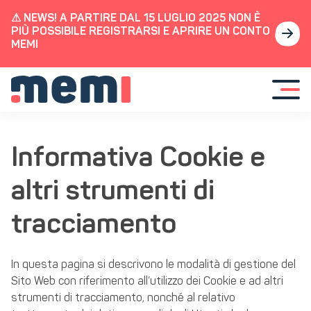
⚠ NEWS! A PARTIRE DAL 15 LUGLIO 2025 NON È
PIÙ POSSIBILE REGISTRARSI E APRIRE UN CONTO
MEMI
N
a
v
i
Informativa Cookie e
g
a
z
altri strumenti di
i
o
tracciamento
n
e
T
o
In questa pagina si descrivono le modalità di gestione del
g
g
Sito Web con riferimento all’utilizzo dei Cookie e ad altri
l
strumenti di tracciamento, nonché al relativo
e