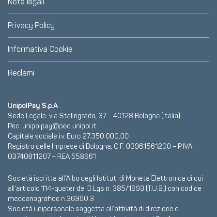
Note legali
Privacy Policy
Informativa Cookie
Reclami
UnipolPay S.p.A
Sede Legale: via Stalingrado, 37 – 40128 Bologna (Italia)
Pec:
unipolpay@pec.unipol.it
Capitale sociale i.v. Euro 27.350.000,00
Registro delle Imprese di Bologna, C.F. 03961561200 – P.IVA
03740811207 – REA 558961
Società iscritta all’Albo degli Istituti di Moneta Elettronica di cui
all’articolo 114-quater del D.Lgs n. 385/1993 (T.U.B.) con codice
meccanografico n.36960.3
Società unipersonale soggetta all’attività di direzione e